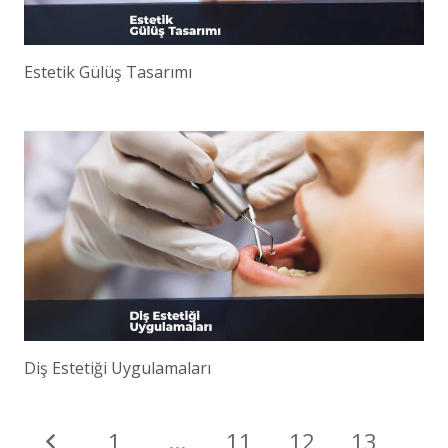
Estetik Gülüş Tasarımı
Diş Estetiği Uygulamaları
1
…
11
12
13