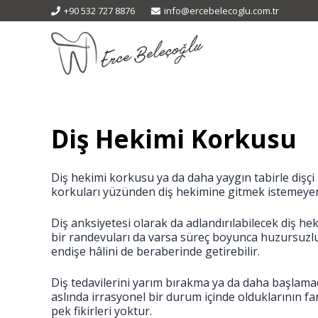
+90 532 727 8876
info@ercebelecoglu.com.tr
Diş Hekimi Korkusu
Diş hekimi korkusu ya da daha yaygın tabirle dişçi 
korkuları yüzünden diş hekimine gitmek istemeye
Diş anksiyetesi olarak da adlandırılabilecek diş hek
bir randevuları da varsa süreç boyunca huzursuzluk
endişe hâlini de beraberinde getirebilir.
Diş tedavilerini yarım bırakma ya da daha başlama
aslında irrasyonel bir durum içinde olduklarının fa
pek fikirleri yoktur.