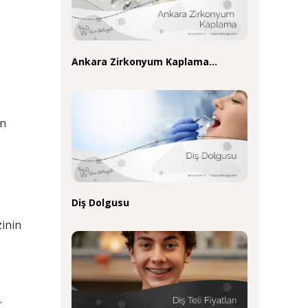
Ankara Zirkonyum Kaplama…
in
z
Diş Dolgusu
zinin
.