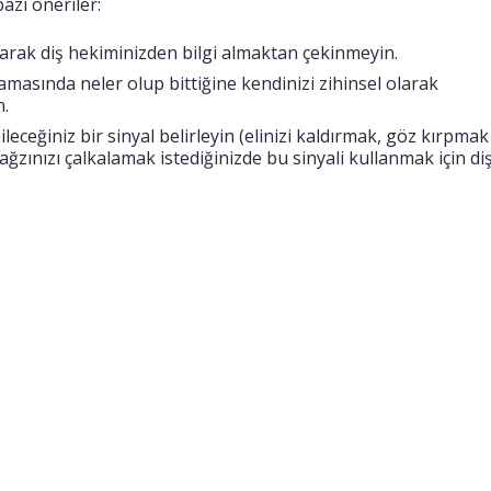
azı öneriler:
 olarak diş hekiminizden bilgi almaktan çekinmeyin.
amasında neler olup bittiğine kendinizi zihinsel olarak
n.
leceğiniz bir sinyal belirleyin (elinizi kaldırmak, göz kırpmak
ğzınızı çalkalamak istediğinizde bu sinyali kullanmak için di