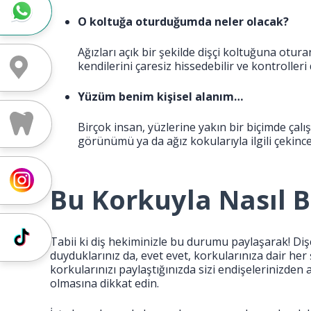
Randevu için Whatsapp
O koltuğa oturduğumda neler olacak?
Ağızları açık bir şekilde dişçi koltuğuna otur
kendilerini çaresiz hissedebilir ve kontrolleri
Yol Tarifi
Yüzüm benim kişisel alanım…
Tedavi Ücretleri
Birçok insan, yüzlerine yakın bir biçimde çalı
görünümü ya da ağız kokularıyla ilgili çekince
Instagram
Bu Korkuyla Nasıl 
Tiktok
Tabii ki diş hekiminizle bu durumu paylaşarak! Diş
duyduklarınız da, evet evet, korkularınıza dair her 
korkularınızı paylaştığınızda sizi endişelerinizden 
olmasına dikkat edin.