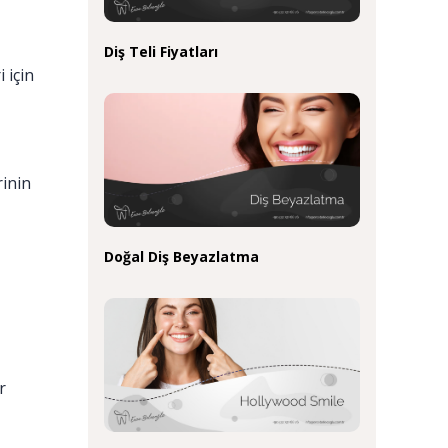
Diş Teli Fiyatları
 için
rinin
Doğal Diş Beyazlatma
r