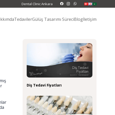
Dental Clinic Ankara
kkımda
Tedaviler
Gülüş Tasarımı Süreci
Blog
İletişim
nmış
Diş Tedavi Fiyatları
ir
nlar
nda