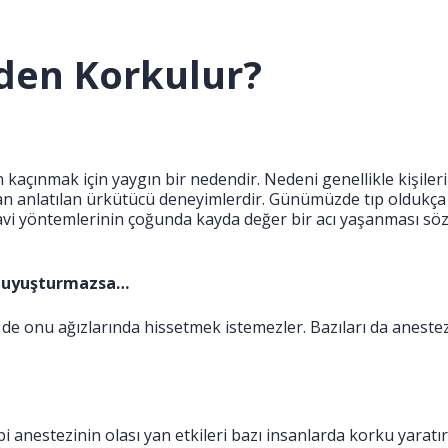
den Korkulur?
 kaçınmak için yaygın bir nedendir. Nedeni genellikle kişiler
ndan anlatılan ürkütücü deneyimlerdir. Günümüzde tıp oldukça
avi yöntemlerinin çoğunda kayda değer bir acı yaşanması sö
ce uyuşturmazsa…
 de onu ağızlarında hissetmek istemezler. Bazıları da aneste
 anestezinin olası yan etkileri bazı insanlarda korku yaratır