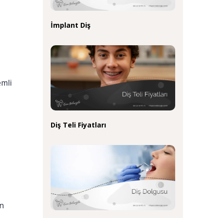
İmplant Diş
emli
Diş Teli Fiyatları
in