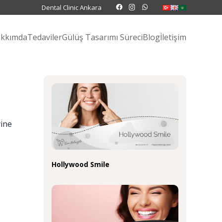
Dental Clinic Ankara
kkımda
Tedaviler
Gülüş Tasarımı Süreci
Blog
İletişim
yine
Hollywood Smile