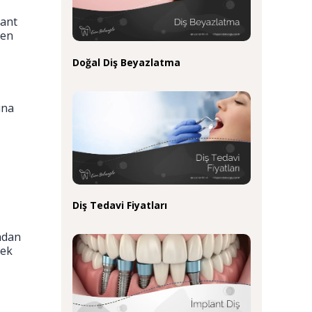
lant
ken
Doğal Diş Beyazlatma
una
Diş Tedavi Fiyatları
adan
cek