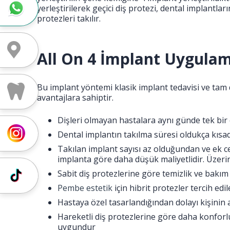
yerleştirilerek geçici diş protezi, dental implantla
Randevu için Whatsapp
protezleri takılır.
Yol Tarifi
All On 4 İmplant Uygulam
Bu implant yöntemi klasik implant tedavisi ve tam 
Tedavi Ücretleri
avantajlara sahiptir.
Dişleri olmayan hastalara aynı günde tek bir c
Instagram
Dental implantın takılma süresi oldukça kısad
Takılan implant sayısı az olduğundan ve ek c
implanta göre daha düşük maliyetlidir. Üzerine
Sabit diş protezlerine göre temizlik ve bakım
Tiktok
Pembe estetik
için hibrit protezler tercih edile
Hastaya özel tasarlandığından dolayı kişinin 
Hareketli diş protezlerine göre daha konforl
uygundur