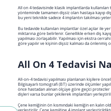
All on 4 tedavisinde klasik implantlarda kullanıla
yönteminde tamamen dişsiz olan hastaya kayıp dişl
bu yeni teknikle sadece 4 implantın takılması yeterl
Bu tedavide kullanılan implantlar özel açılar ile yer
miktarına göre belirlenir. Genellikle erken diş kay
yapılması zorlaşabilir. Yapılması için ekstra cerrah
göre yapılır ve kişinin dişsiz kalması da önlenmiş o
All On 4 Tedavisi Na
All-on-4 tedavisi yapılması planlanan kişilere önce
Bilgisayarlı tomografi (BT) üzerinde ölçümler yap
önce hastadan alınan ölçüye göre geçici protezler 
dişleri varsa bunlar çekilerek implantları yerleştirili
Çene kemiğinin ön kısmındaki kemiğin en kalın ol
yerleştirilir. Çene kemiğine 4 implant yerleştirild