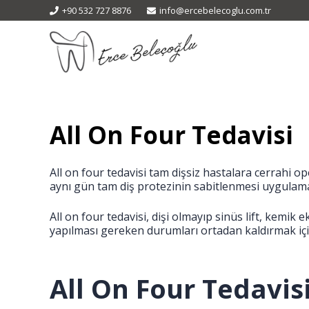
+90 532 727 8876
info@ercebelecoglu.com.tr
All On Four Tedavisi
All on four tedavisi tam dişsiz hastalara cerrahi ope
aynı gün tam diş protezinin sabitlenmesi uygulama
All on four tedavisi, dişi olmayıp sinüs lift, kemik 
yapılması gereken durumları ortadan kaldırmak için 
All On Four Tedavis