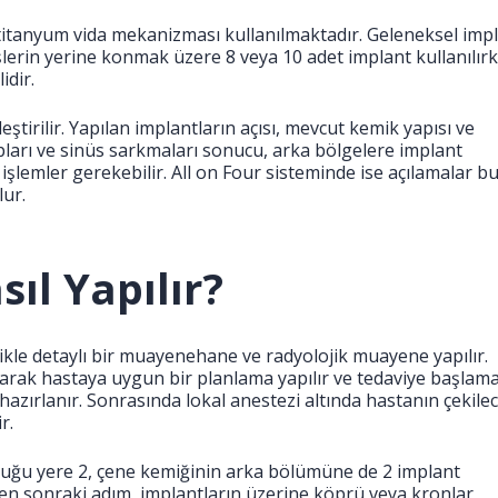
n titanyum vida mekanizması kullanılmaktadır. Geleneksel imp
erin yerine konmak üzere 8 veya 10 adet implant kullanılır
idir.
leştirilir. Yapılan implantların açısı, mevcut kemik yapısı ve
ıpları ve sinüs sarkmaları sonucu, arka bölgelere implant
i işlemler gerekebilir. All on Four sisteminde ise açılamalar b
lur.
sıl Yapılır?
likle detaylı bir muayenehane ve radyolojik muayene yapılır.
ılarak hastaya uygun bir planlama yapılır ve tedaviye başlam
hazırlanır. Sonrasında lokal anestezi altında hastanın çekile
r.
duğu yere 2, çene kemiğinin arka bölümüne de 2 implant
ikten sonraki adım, implantların üzerine köprü veya kronlar