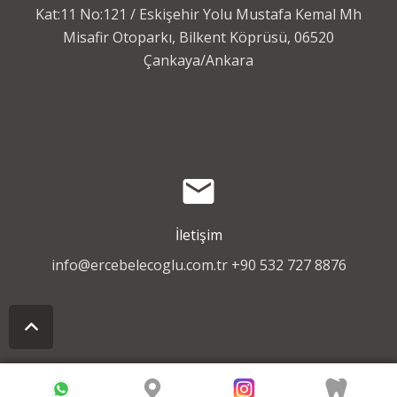
Kat:11 No:121 / Eskişehir Yolu Mustafa Kemal Mh
Misafir Otoparkı, Bilkent Köprüsü, 06520
Çankaya/Ankara
email
İletişim
info@ercebelecoglu.com.tr
+90 532 727 8876