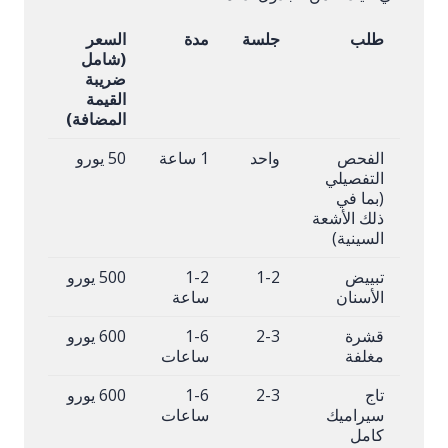
طلب
جلسة
مدة
السعر
(شامل
ضريبة
القيمة
المضافة)
الفحص
واحد
1 ساعة
50 يورو
التفصيلي
(بما في
ذلك الأشعة
السينية)
تبييض
1-2
1-2
500 يورو
الأسنان
ساعة
قشرة
2-3
1-6
600 يورو
مغلفة
ساعات
تاج
2-3
1-6
600 يورو
سيراميك
ساعات
كامل