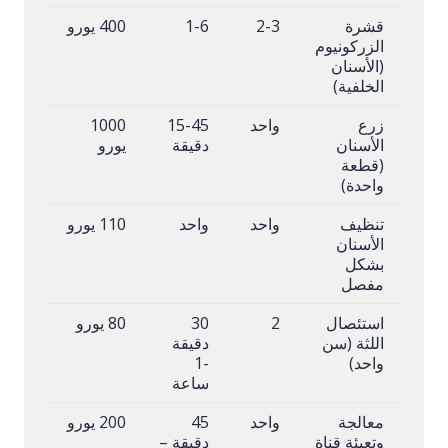
قشرة
2-3
1-6
400 يورو
الزركونيوم
(الأسنان
الخلفية)
زرع
واحد
15-45
1000
الأسنان
دقيقة
يورو
(قطعة
واحدة)
تنظيف
واحد
واحد
110 يورو
الأسنان
بشكل
مفصل
استئصال
2
30
80 يورو
اللثة (سن
دقيقة
واحد)
-1
ساعة
معالجة
واحد
45
200 يورو
وتعبئة قناة
دقيقة –